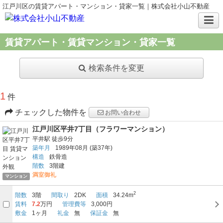
江戸川区の賃貸アパート・マンション・貸家一覧｜株式会社小山不動産
賃貸アパート・賃貸マンション・貸家一覧
検索条件を変更
1
件
チェックした物件を
お問い合わせ
江戸川区平井7丁目（フラワーマンション）
平井駅
徒歩9分
築年月
1989年08月
(築37年)
構造
鉄骨造
階数
3階建
満室御礼
マンション
2
階数
3階
間取り
2DK
面積
34.24m
賃料
7.2
万円
管理費等
3,000円
敷金
1ヶ月
礼金
無
保証金
無