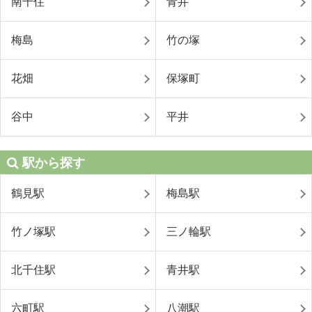
南千住
青井
梅島
竹の塚
花畑
保塚町
谷中
平井
駅から探す
鶴見駅
梅島駅
竹ノ塚駅
三ノ輪駅
北千住駅
青井駅
六町駅
八潮駅