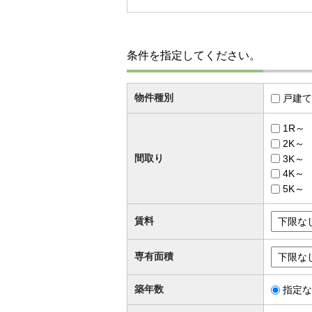
条件を指定してください。
物件種別
戸建て
1R～
2K～
間取り
3K～
4K～
5K～
賃料
専有面積
築年数
指定な