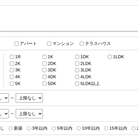
アパート
マンション
テラスハウス
1R
1K
1DK
1LDK
2K
2DK
2LDK
3K
3DK
3LDK
4K
4DK
4LDK
5K
5DK
5LDK以上
～
～
し
新築
3年以内
5年以内
10年以内
15年以内