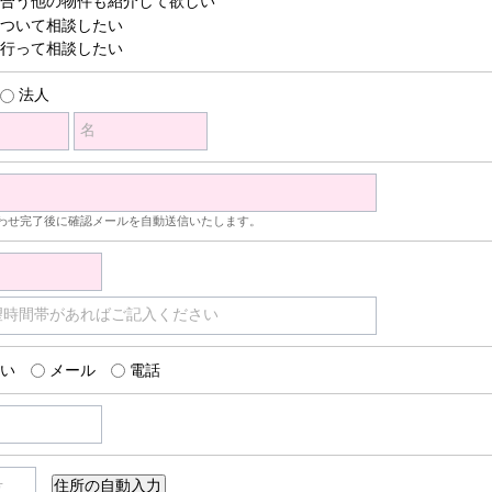
合う他の物件も紹介して欲しい
ついて相談したい
行って相談したい
法人
名
わせ完了後に確認メールを自動送信いたします。
望時間帯があればご記入ください
い
メール
電話
号