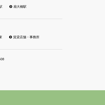
駅
扇大橋駅
家
賃貸店舗・事務所
508