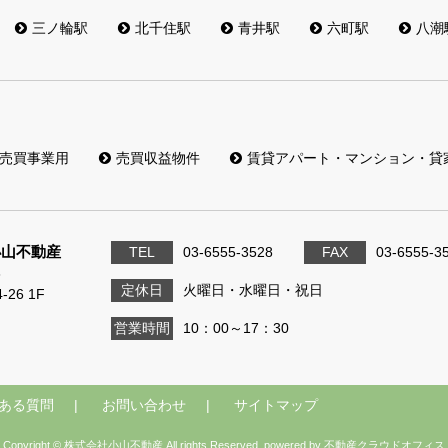
三ノ輪駅
北千住駅
青井駅
六町駅
八潮
売買事業用
売買収益物件
賃貸アパート・マンション・貸
小山不動産
TEL
03-6555-3528
FAX
03-6555-3
3
定休日
火曜日・水曜日・祝日
26 1F
営業時間
10：00～17：30
ある質問
お問い合わせ
サイトマップ
Copyright © 株式会社小山不動産 All rights Reserved. powered by 不動産クラウドオフィス