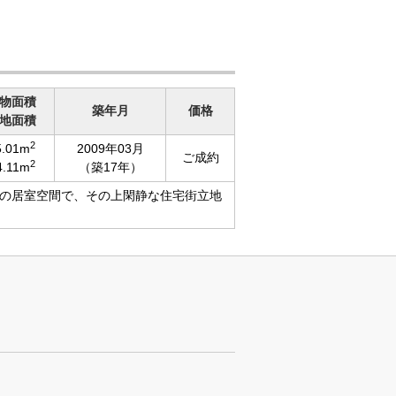
物面積
築年月
価格
地面積
2
5.01m
2009年03月
ご成約
2
4.11m
（築17年）
の居室空間で、その上閑静な住宅街立地