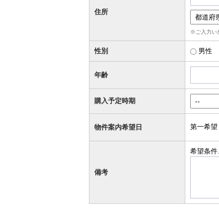
住所
※ご入力い
性別
男性
年齢
購入予定時期
第一希望
物件案内希望日
希望条件
備考