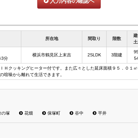
入力内容の確認へ
建
所在地
間取り
階数
土
9
横浜市鶴見区上末吉
2SLDK
3階建
歩3分
5
ＩＨクッキングヒーター付です。また広々とした延床面積９５．０１㎡
の喧噪から離れて生活できます。
竹の塚
花畑
保塚町
谷中
平井