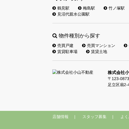
鶴見駅
梅島駅
竹ノ塚駅
見沼代親水公園駅
物件種別から探す
売買戸建
売買マンション
賃貸駐車場
賃貸土地
株式会社
〒123-087
足立区扇2-4-
店舗情報
スタッフ募集
よく